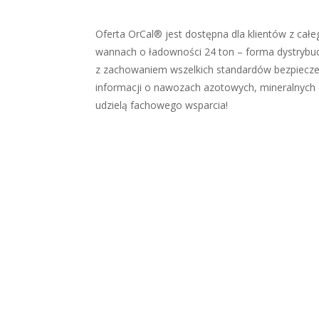
Oferta OrCal® jest dostępna dla klientów z cał
wannach o ładowności 24 ton – forma dystrybuc
z zachowaniem wszelkich standardów bezpieczeń
informacji o nawozach azotowych, mineralnych c
udzielą fachowego wsparcia!