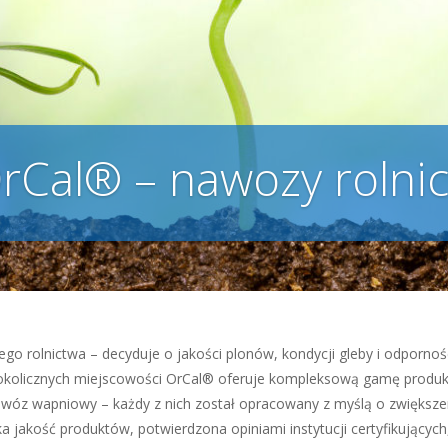
rCal® – nawozy rolni
 rolnictwa – decyduje o jakości plonów, kondycji gleby i odpornoś
 okolicznych miejscowości OrCal® oferuje kompleksową gamę produk
wóz wapniowy – każdy z nich został opracowany z myślą o zwiększen
ka jakość produktów, potwierdzona opiniami instytucji certyfikującyc