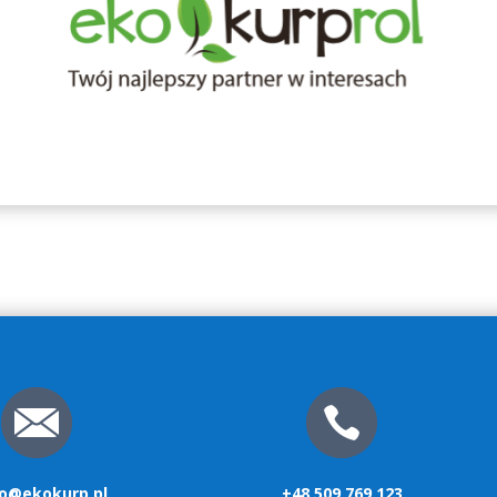
ro@ekokurp.pl
+48 509 769 123