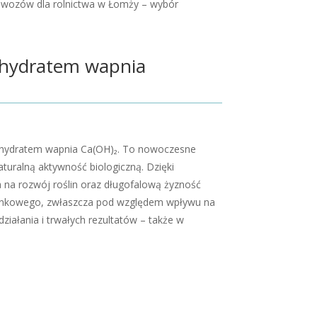
awozów dla rolnictwa w Łomży – wybór
 hydratem wapnia
 hydratem wapnia Ca(OH)₂. To nowoczesne
turalną aktywność biologiczną. Dzięki
a na rozwój roślin oraz długofalową żyzność
 tlenkowego, zwłaszcza pod względem wpływu na
iałania i trwałych rezultatów – także w