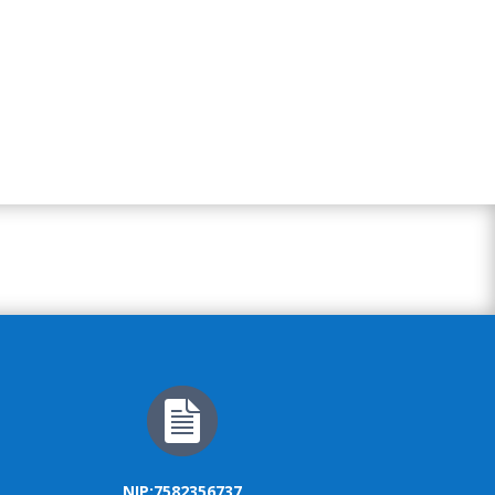
NIP:7582356737