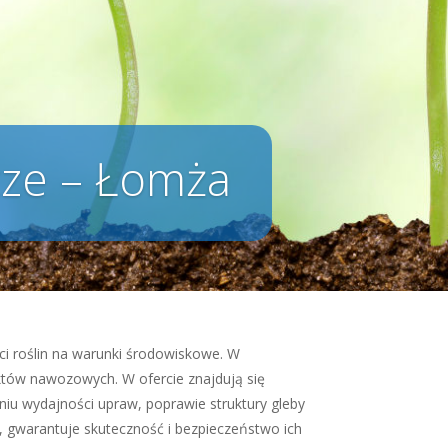
cze – Łomża
ci roślin na warunki środowiskowe. W
tów nawozowych. W ofercie znajdują się
iu wydajności upraw, poprawie struktury gleby
h, gwarantuje skuteczność i bezpieczeństwo ich