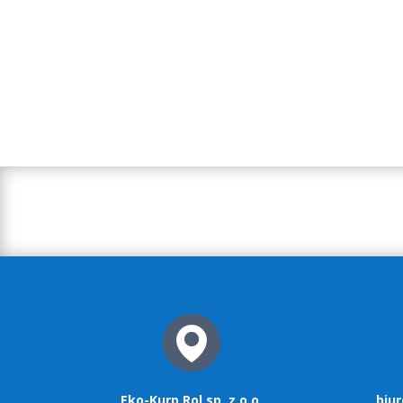
Eko-Kurp Rol sp. z o.o.
biu