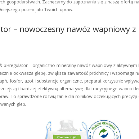
ch gospodarstwach. Zachęcamy do zapoznania się z naszą ofertą n
łniejszego potencjału Twoich upraw.
tor – nowoczesny nawóz wapniowy z
l® pHregulator – organiczno-mineralny nawóz wapniowy z aktywnym
tecznie odkwasza glebę, zwiększa zawartość próchnicy i wspomaga na
pń, fosfor, azot i substancje organiczne, preparat korzystnie wpływ
czniejszą i bardziej efektywną alternatywę dla tradycyjnego wapna
aw. To sprawdzone rozwiązanie dla rolników oczekujących precyzji dz
wanych gleb.