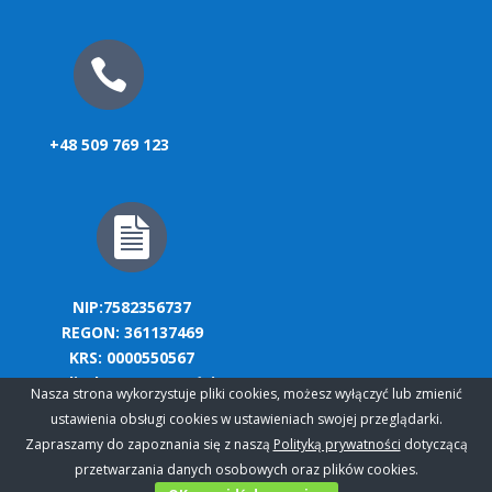
+48 509 769 123
NIP:7582356737
REGON: 361137469
KRS: 0000550567
polityka prywatności
Nasza strona wykorzystuje pliki cookies, możesz wyłączyć lub zmienić
ustawienia obsługi cookies w ustawieniach swojej przeglądarki.
Zapraszamy do zapoznania się z naszą
Polityką prywatności
dotyczącą
przetwarzania danych osobowych oraz plików cookies.