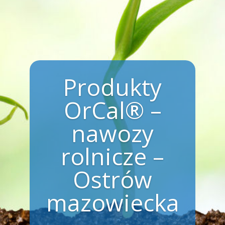
Produkty
OrCal® –
nawozy
rolnicze –
Ostrów
mazowiecka