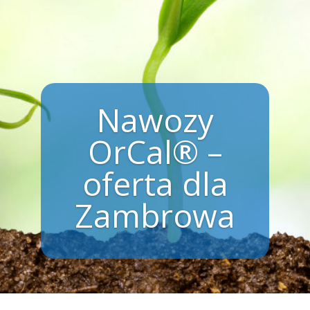
Nawozy
OrCal® –
oferta dla
Zambrowa