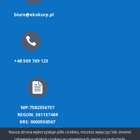
biuro@ekokurp.pl
+48 509 769 123
NIP:7582356737
REGON: 361137469
KRS: 0000550567
polityka prywatności
Nasza strona wykorzystuje pliki cookies, możesz wyłączyć lub zmienić
ustawienia obsługi cookies w ustawieniach swojej przeglądarki.