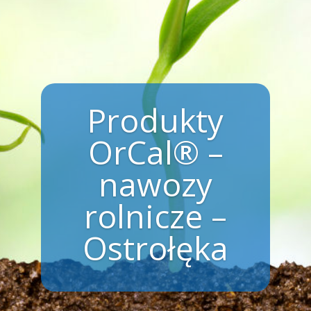
Produkty
OrCal® –
nawozy
rolnicze –
Ostrołęka