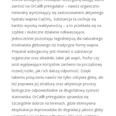
zwrócić na OrCal® pHregulator – nawóz organiczno-
mineralny wyróżniający się zastosowaniem aktywnego
hydratu wapnia Ca(OH)₂. Substancja ta cechuje się
bardzo wysoką reaktywnością – a to przekłada się na
szybkie i skuteczne działanie odkwaszające,
jednocześnie pozostając łagodniejszą dla naturalnego
środowiska glebowego niż tradycyjne formy wapna.
Preparat wzbogacony jest również o substancje
organiczne oraz składniki, takie jak wapń, fosfor czy
azot wypływające korzystnie zarówno na początkowy
rozwój roślin, jak i ich dalszą odporność. Dzięki
takiemu połączeniu nawóz nie tylko odżywia glebę, ale
też poprawia jej strukturę oraz aktywizuje procesy
biologiczne odpowiedzialne za długofalową żyzność
stanowiska. OrCal® pHregulator sprawdza się
szczególnie dobrze na terenach, gdzie intensywna
eksploatacja doprowadziła do degradacji jakości gleby