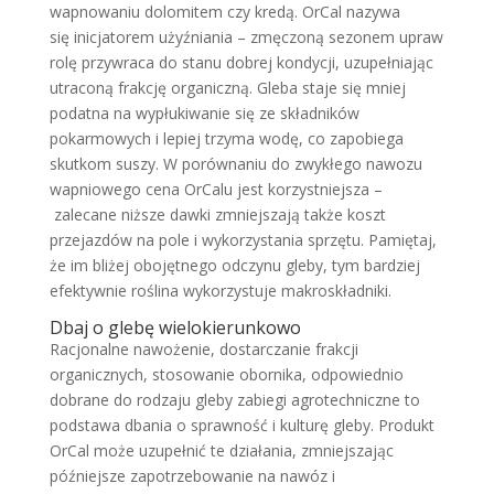
wapnowaniu dolomitem czy kredą. OrCal nazywa
się inicjatorem użyźniania – zmęczoną sezonem upraw
rolę przywraca do stanu dobrej kondycji, uzupełniając
utraconą frakcję organiczną. Gleba staje się mniej
podatna na wypłukiwanie się ze składników
pokarmowych i lepiej trzyma wodę, co zapobiega
skutkom suszy. W porównaniu do zwykłego nawozu
wapniowego cena OrCalu jest korzystniejsza –
zalecane niższe dawki zmniejszają także koszt
przejazdów na pole i wykorzystania sprzętu. Pamiętaj,
że im bliżej obojętnego odczynu gleby, tym bardziej
efektywnie roślina wykorzystuje makroskładniki.
Dbaj o glebę wielokierunkowo
Racjonalne nawożenie, dostarczanie frakcji
organicznych, stosowanie obornika, odpowiednio
dobrane do rodzaju gleby zabiegi agrotechniczne to
podstawa dbania o sprawność i kulturę gleby. Produkt
OrCal może uzupełnić te działania, zmniejszając
późniejsze zapotrzebowanie na nawóz i