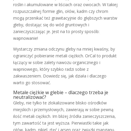
roślin i akumulowane w liściach oraz owocach. W takiej
rozpuszczalnej formie glin, ołów, kadm czy chrom
mogą przenikać też grawitacyjnie do głębszych warstw
gleby, dostając się do wód gruntowych i
zanieczyszczając je. Jest na to prosty sposób:
wapnowanie!
Wystarczy zmiana odczynu gleby na mniej kwaśny, by
ograniczyć pobieranie metali ciężkich. OrCal to produkt
łączący w sobie zalety nawozu organicznego i
wapniowego, który szybko radzi sobie z
zakwaszeniem. Dowiedz się, jak działa i dlaczego
warto go stosować.
Metale ciężkie w glebie – dlaczego trzeba je
neutralizować?
Gleby, nie tylko te zlokalizowane blisko ośrodków
miejskich i przemysłowych, zawierają w sobie pewną
ilość metali ciężkich. Im bliżej źródła zanieczyszczenia,
tym zawartość ta jest wyższa. Pierwiastki takie jak
ołów, kadm, nikiel, rtęć i arsen oraz związki manganu,