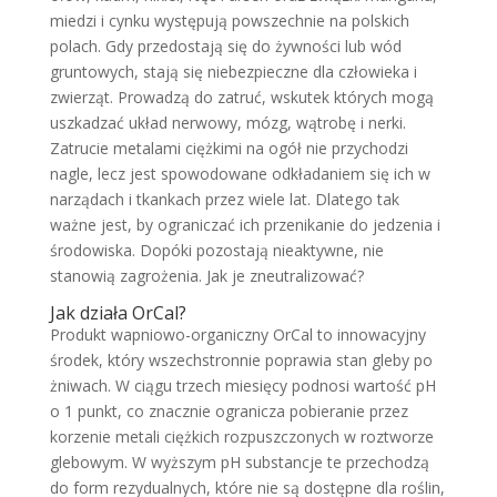
miedzi i cynku występują powszechnie na polskich
polach. Gdy przedostają się do żywności lub wód
gruntowych, stają się niebezpieczne dla człowieka i
zwierząt. Prowadzą do zatruć, wskutek których mogą
uszkadzać układ nerwowy, mózg, wątrobę i nerki.
Zatrucie metalami ciężkimi na ogół nie przychodzi
nagle, lecz jest spowodowane odkładaniem się ich w
narządach i tkankach przez wiele lat. Dlatego tak
ważne jest, by ograniczać ich przenikanie do jedzenia i
środowiska. Dopóki pozostają nieaktywne, nie
stanowią zagrożenia. Jak je zneutralizować?
Jak działa OrCal?
Produkt wapniowo-organiczny OrCal to innowacyjny
środek, który wszechstronnie poprawia stan gleby po
żniwach. W ciągu trzech miesięcy podnosi wartość pH
o 1 punkt, co znacznie ogranicza pobieranie przez
korzenie metali ciężkich rozpuszczonych w roztworze
glebowym. W wyższym pH substancje te przechodzą
do form rezydualnych, które nie są dostępne dla roślin,