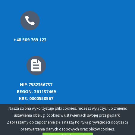
+48 509 769 123
NIP:7582356737
REGON: 361137469
KRS: 0000550567
polityka prywatności
Nasza strona wykorzystuje pliki cookies, możesz wyłączyć lub zmienić
ustawienia obsługi cookies w ustawieniach swojej przeglądarki.
Zapraszamy do zapoznania się z naszą
Polityką prywatności
dotyczącą
przetwarzania danych osobowych oraz plików cookies.