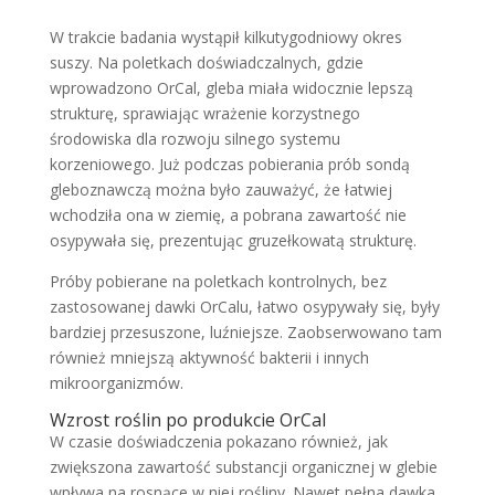
W trakcie badania wystąpił kilkutygodniowy okres
suszy. Na poletkach doświadczalnych, gdzie
wprowadzono OrCal, gleba miała widocznie lepszą
strukturę, sprawiając wrażenie korzystnego
środowiska dla rozwoju silnego systemu
korzeniowego. Już podczas pobierania prób sondą
gleboznawczą można było zauważyć, że łatwiej
wchodziła ona w ziemię, a pobrana zawartość nie
osypywała się, prezentując gruzełkowatą strukturę.
Próby pobierane na poletkach kontrolnych, bez
zastosowanej dawki OrCalu, łatwo osypywały się, były
bardziej przesuszone, luźniejsze. Zaobserwowano tam
również mniejszą aktywność bakterii i innych
mikroorganizmów.
Wzrost roślin po produkcie OrCal
W czasie doświadczenia pokazano również, jak
zwiększona zawartość substancji organicznej w glebie
wpływa na rosnące w niej rośliny. Nawet pełna dawka